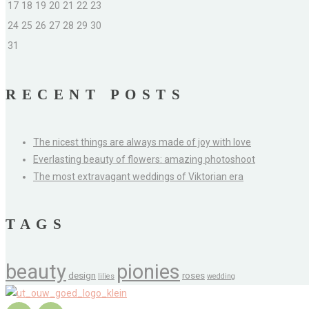
17
18
19
20
21
22
23
24
25
26
27
28
29
30
31
RECENT POSTS
The nicest things are always made of joy with love
Everlasting beauty of flowers: amazing photoshoot
The most extravagant weddings of Viktorian era
TAGS
beauty
pionies
design
roses
lilies
wedding