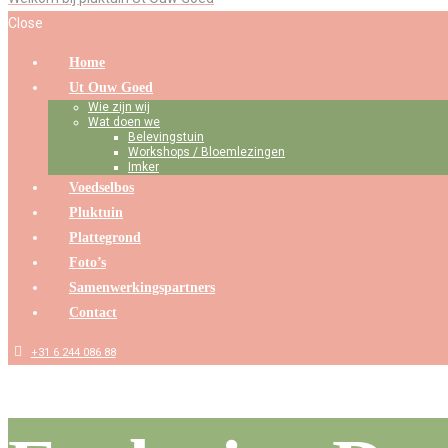
Close
Home
Ut Ouw Goed
Wie zijn wij
Wat doen we
Belevingstuin
Workshops / Bloemlezingen
Imker
Voedselbos
Pluktuin
Plattegrond
Foto’s
Samenwerkingspartners
Contact
+31 6 244 086 88