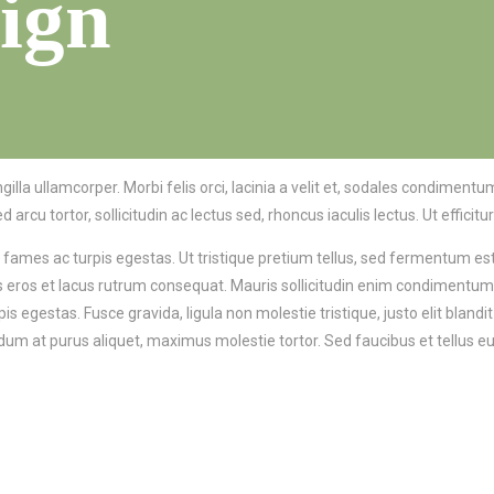
ign
gilla ullamcorper. Morbi felis orci, lacinia a velit et, sodales condimen
d arcu tortor, sollicitudin ac lectus sed, rhoncus iaculis lectus. Ut effici
ames ac turpis egestas. Ut tristique pretium tellus, sed fermentum est v
s eros et lacus rutrum consequat. Mauris sollicitudin enim condimentum,
is egestas. Fusce gravida, ligula non molestie tristique, justo elit bl
m at purus aliquet, maximus molestie tortor. Sed faucibus et tellus eu s