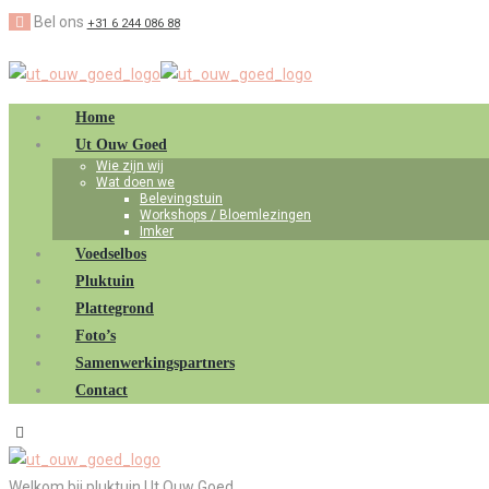
Bel ons
+31 6 244 086 88
Home
Ut Ouw Goed
Wie zijn wij
Wat doen we
Belevingstuin
Workshops / Bloemlezingen
Imker
Voedselbos
Pluktuin
Plattegrond
Foto’s
Samenwerkingspartners
Contact
Welkom bij pluktuin Ut Ouw Goed