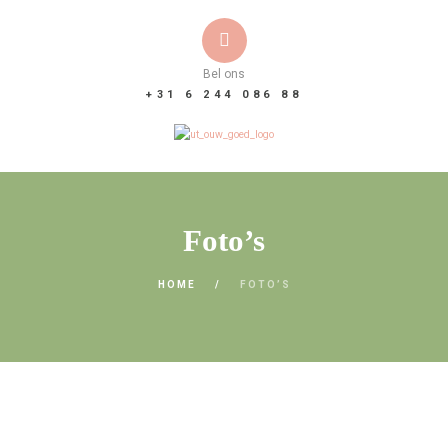
Bel ons
+31 6 244 086 88
Foto’s
HOME
FOTO’S