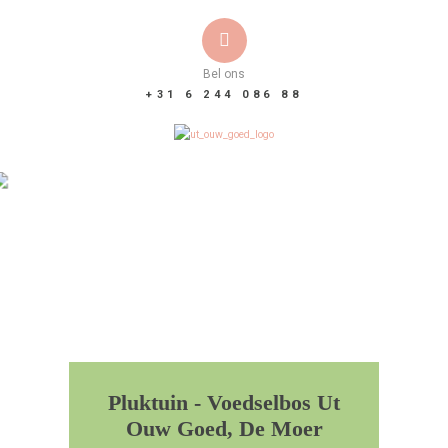
Bel ons
+31 6 244 086 88
Pluktuin - Voedselbos Ut
Ouw Goed, De Moer