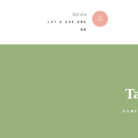
Bel ons
+31 6 244 086
88
T
HOM