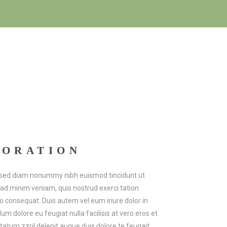
CORATION
t, sed diam nonummy nibh euismod tincidunt ut
 ad minim veniam, quis nostrud exerci tation
do consequat. Duis autem vel eum iriure dolor in
lum dolore eu feugiat nulla facilisis at vero eros et
tatum zzril delenit augue duis dolore te feugait