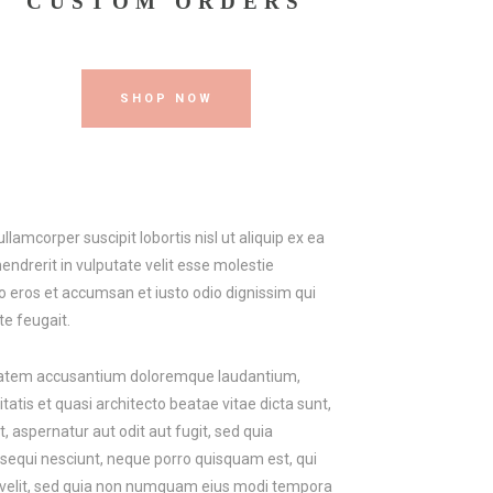
CUSTOM ORDERS
SHOP NOW
lamcorper suscipit lobortis nisl ut aliquip ex ea
ndrerit in vulputate velit esse molestie
ero eros et accumsan et iusto odio dignissim qui
te feugait.
luptatem accusantium doloremque laudantium,
atis et quasi architecto beatae vitae dicta sunt,
 aspernatur aut odit aut fugit, sed quia
sequi nesciunt, neque porro quisquam est, qui
ci velit, sed quia non numquam eius modi tempora