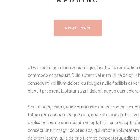
WEDDING
SHOP NOW
Ut wisi enim ad minim veniam, quis nostrud exerci tation ul
commodo consequat. Duis autem vel eum iriure dolor in he
consequat, vel illum dolore eu feugiat nulla facilisis at v
blandit praesent luptatum zzril delenit augue duis dolore 
Sed ut perspiciatis, unde omnis iste natus error sit vo
totam rem aperiam eaque ipsa, quae ab illo inventore verit
explicabo. nemo enim ipsam voluptatem, quia voluptas sit,
consequuntur magni dolores eos, qui ratione voluptatem 
dolorem ipsum, quia dolor sit, amet, consectetur, adipis