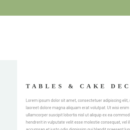
TABLES & CAKE DE
Lorem ipsum dolor sit amet, consectetuer adipiscing eli
laoreet dolore magna aliquam erat volutpat. Ut wisi enim
ullamcorper suscipit lobortis nisl ut aliquip ex ea commo
hendrerit in vulputate velit esse molestie consequat, vel il
accumsan et iusto odio dignissim qui blandit praesent lup