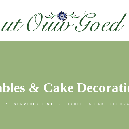
ables & Cake Decorati
E
SERVICES LIST
TABLES & CAKE DECOR